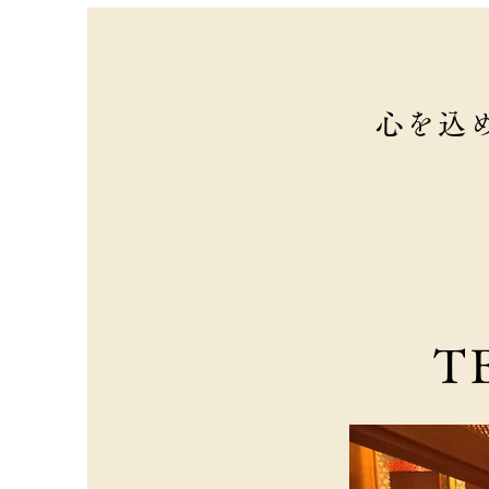
心を込
T