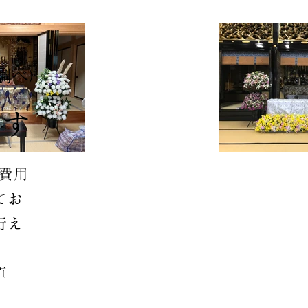
調べ）
ます
費用
てお
行え
直