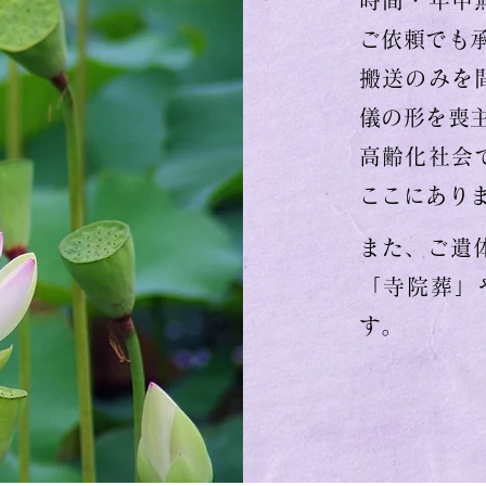
時間・年中
ご依頼でも
搬送のみを
儀の形を喪
高齢化社会
ここにあり
また、ご遺
「寺院葬」
す。